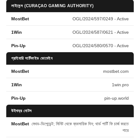
লাইসেন্স (CURAÇAO GAMING AUTHORITY)
MostBet
OGL/2024/597/0249 - Active
1Win
OGL/2024/587/0621 - Active
Pin-Up
OGL/2024/580/0570 - Active
প্রাইমারি সার্টিফাইড ডোমেইন
MostBet
mostbet.com
1Win
1win.pro
Pin-Up
pin-up.world
উইথড্র নোটস
MostBet
মেথড-ডিপেন্ডেন্ট; মিনিট থেকে ব্যবসায়িক দিন; থার্ড পার্টি ফি চার্জ করতে
পারে