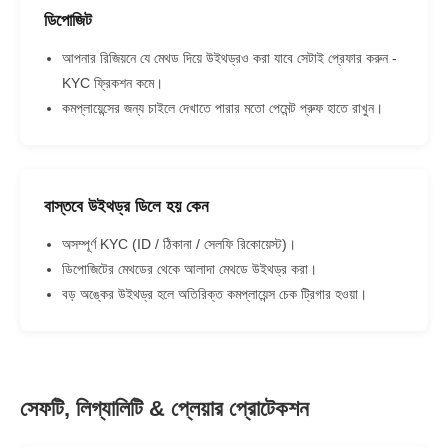
ডিপোজিট
আপনার রিজিয়নে যে মেথড দিয়ে উইথড্রও করা যাবে সেটাই প্রেফার করুন -
KYC ফ্রিকশন কমে।
কমপ্লায়েন্সের জন্য চাইলে দেখাতে পারার মতো পেমেন্ট প্রুফ হাতে রাখুন।
বাস্তবে উইথড্র ডিলে হয় কেন
অসম্পূর্ণ KYC (ID / ঠিকানা / সেলফি রিকোয়েস্ট)।
ডিপোজিটের মেথডের থেকে আলাদা মেথডে উইথড্র করা।
বড় অঙ্কের উইথড্র হলে অতিরিক্ত কমপ্লায়েন্স চেক ট্রিগার হওয়া।
সেফটি, লিগ্যালিটি & প্লেয়ার প্রোটেকশন