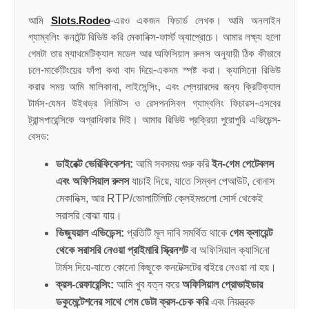
আমি
Slots.Rodeo
-এরও একজন ফিচার্ড লেখক। আমি অনলাইন
গ্যাম্বলিং কনটেন্ট রিভিউ করি মেকানিক্স-ফার্স্ট অ্যাপ্রোচে। আমার লক্ষ্য হলো
গেমটা তার ম্যাথমেটিক্যাল মডেল আর অফিসিয়াল রুলস অনুযায়ী ঠিক কীভাবে
চলে-মার্কেটিংয়ের ফাঁপা কথা বাদ দিয়ে-একদম স্পষ্ট করা। ক্যাসিনো রিভিউ
করার সময় আমি মালিকানা, লাইসেন্সিং, এবং প্লেয়ারদের জন্য ক্রিটিক্যাল
টার্মস-যেমন উইথড্র লিমিটস ও রেসপনসিবল গ্যাম্বলিং ফিচারস-এসবের
ট্রান্সপারেন্সিকে অগ্রাধিকার দিই। আমার রিভিউ প্রক্রিয়া পুরোপুরি এভিডেন্স-
বেসড:
ডাইরেক্ট ভেরিফিকেশন:
আমি সবসময় শুরু করি
ইন-গেম পেটেবলস
এবং অফিসিয়াল রুলস
যাচাই দিয়ে, যাতে সিম্বল পেআউট, বোনাস
মেকানিক্স, আর RTP/ভোলাটিলিটি ক্লেইমগুলো সোর্স থেকেই
সরাসরি বোঝা যায়।
ভিজ্যুয়াল এভিডেন্স:
প্রতিটি মূল দাবি সমর্থিত থাকে
গেম ক্লায়েন্ট
থেকে সরাসরি নেওয়া প্রাইমারি স্ক্রিনশট
বা অফিসিয়াল ক্যাসিনো
টার্মস দিয়ে-যাতে কোনো কিছুকে কনটেক্সটের বাইরে নেওয়া না হয়।
ক্রস-রেফারেন্সিং:
আমি খুব যত্ন করে
অফিসিয়াল প্রোভাইডার
ডকুমেন্টেশনের সাথে গেম ডেটা ক্রস-চেক করি
এবং নিয়ন্ত্রক