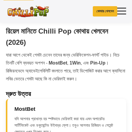
কোথায় খেলবেন
রিয়েল মানিতে Chilli Pop কোথায় খেলবেন
(2026)
যারা আগে থেকেই গেমটা চেনেন তাদের জন্য ভেরিফিকেশন-ফার্স্ট গাইড। নিচে
তিনটি বেশি ব্যবহৃত অপশন -
MostBet
,
1Win
, এবং
Pin-Up
।
রিজিয়নভেদে অ্যাভেইলেবিলিটি বদলাতে পারে, তাই ডিপোজিট করার আগে ক্যাসিনো
লবির ভেতরে গেমটা আছে কি না ভেরিফাই করুন।
দ্রুত উত্তর
MostBet
যদি আপনার প্রাধান্য হয় স্পষ্টভাবে ভেরিফাই করা যায় এমন অপারেটর
সার্টিফিকেট এবং ডকুমেন্টেড উইথড্র ফ্লো। তবুও আপনার রিজিয়ন ও পেমেন্ট
মেথডের ওপর ডিপেন্ড করে।