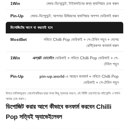
1Win
মেথড-ডিপেন্ডেন্ট; টাইমলাইনের জন্য ক্যাশিয়ার চেক করুন
Pin-Up
মেথড-ডিপেন্ডেন্ট; আপনার রিজিয়নের ক্যাশিয়ার অপশন ভেরিফাই করুন
ডিপোজিটের আগে যা করতেই হবে
MostBet
লবিতে Chilli Pop ভেরিফাই + পে-টেবিল পড়ুন + দেশের
রেস্ট্রিকশন কনফার্ম করুন
1Win
এক্স্যাক্ট ডোমেইন
ভেরিফাই + লবিতে Chilli Pop ভেরিফাই + পে-
টেবিল পড়ুন
Pin-Up
pin-up.world
-এ আছেন কনফার্ম + লবিতে Chilli Pop
ভেরিফাই + পে-টেবিল পড়ুন
উপরে তালিকাভুক্ত ডোমেইন/মিরর ছাড়া অন্য কিছু ব্যবহার করলে, ওই নির্দিষ্ট ডোমেইনের লাইসেন্সিং ও টার্মস
আবার চেক করুন।
ডিপোজিট করার আগে কীভাবে কনফার্ম করবেন Chilli
Pop সত্যিই অ্যাভেইলেবল