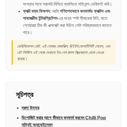
সংস্থার সাথে সরাসরি মিলিয়ে ক্যাসিনো লাইসেন্স ভেরিফাই করি।
ফ্যাক্ট বনাম ফিকশন:
আমি
গণিতগতভাবে কনফার্মড ফ্যাক্টস এবং
সাবজেক্টিভ ইন্টারপ্রিটেশন
-এর মধ্যে স্পষ্ট সীমারেখা টানি, যাতে
প্লেয়াররা ঠিক কী এক্সপেক্ট করা উচিত সেটা পরিষ্কারভাবে জানতে
পারে।
ভেরিফিকেশন নোট: এই পেজের মেকানিক্স, RTP/ভোলাটিলিটি লেবেল, এবং
বেট লিমিটস এই পেজে দেখানো ইন-গেম রুলস স্ক্রিনগুলো থেকে নেওয়া
হয়েছে।
সূচিপত্র
দ্রুত উত্তর
ডিপোজিট করার আগে কীভাবে কনফার্ম করবেন Chilli Pop
সত্যিই অ্যাভেইলেবল