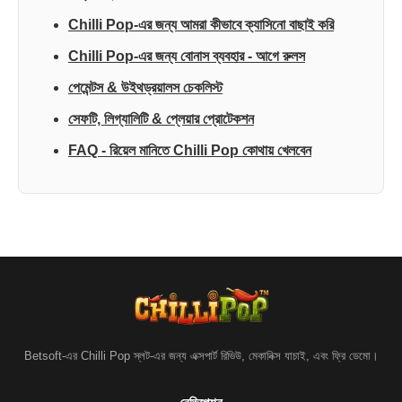
Chilli Pop-এর জন্য আমরা কীভাবে ক্যাসিনো বাছাই করি
Chilli Pop-এর জন্য বোনাস ব্যবহার - আগে রুলস
পেমেন্টস & উইথড্রয়ালস চেকলিস্ট
সেফটি, লিগ্যালিটি & প্লেয়ার প্রোটেকশন
FAQ - রিয়েল মানিতে Chilli Pop কোথায় খেলবেন
Betsoft-এর Chilli Pop স্লট-এর জন্য এক্সপার্ট রিভিউ, মেকানিক্স যাচাই, এবং ফ্রি ডেমো।