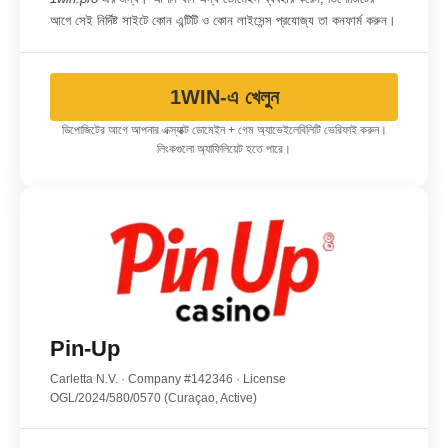
আগে সেই নির্দিষ্ট সাইটে কোন এন্টিটি ও কোন লাইসেন্স প্রযোজ্য তা কনফার্ম করুন।
1WIN-এ খেলুন
ডিপোজিটের আগে আপনার এক্স্যাক্ট ডোমেইন + গেম অ্যাভেইলেবিলিটি ভেরিফাই করুন।
লিংকগুলো অ্যাফিলিয়েট হতে পারে।
Pin-Up
Carletta N.V. · Company #142346 · License
OGL/2024/580/0570 (Curaçao, Active)