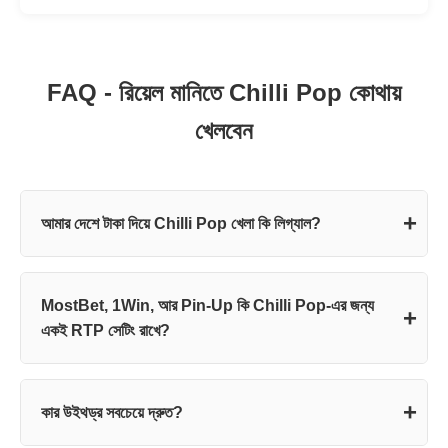
FAQ - রিয়েল মানিতে Chilli Pop কোথায়
খেলবেন
আমার দেশে টাকা দিয়ে Chilli Pop খেলা কি লিগ্যাল?
MostBet, 1Win, আর Pin-Up কি Chilli Pop-এর জন্য
একই RTP সেটিং রাখে?
কার উইথড্র সবচেয়ে দ্রুত?