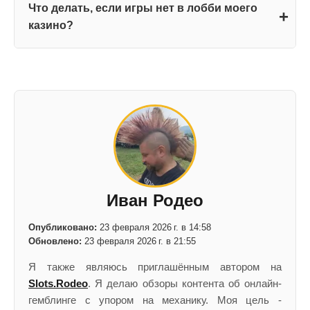
Что делать, если игры нет в лобби моего
казино?
Иван Родео
Опубликовано:
23 февраля 2026 г. в 14:58
Обновлено:
23 февраля 2026 г. в 21:55
Я также являюсь приглашённым автором на
Slots.Rodeo
. Я делаю обзоры контента об онлайн-
гемблинге с упором на механику. Моя цель -