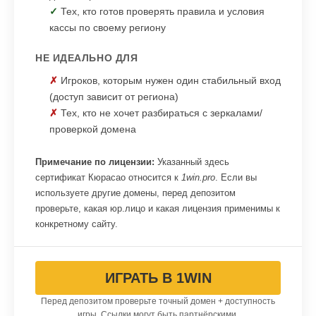
Тех, кто готов проверять правила и условия
кассы по своему региону
НЕ ИДЕАЛЬНО ДЛЯ
Игроков, которым нужен один стабильный вход
(доступ зависит от региона)
Тех, кто не хочет разбираться с зеркалами/
проверкой домена
Примечание по лицензии:
Указанный здесь
сертификат Кюрасао относится к
1win.pro
. Если вы
используете другие домены, перед депозитом
проверьте, какая юр.лицо и какая лицензия применимы к
конкретному сайту.
ИГРАТЬ В 1WIN
Перед депозитом проверьте точный домен + доступность
игры. Ссылки могут быть партнёрскими.