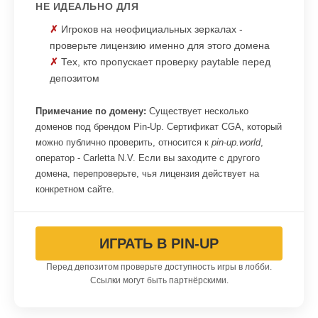
НЕ ИДЕАЛЬНО ДЛЯ
Игроков на неофициальных зеркалах -
проверьте лицензию именно для этого домена
Тех, кто пропускает проверку paytable перед
депозитом
Примечание по домену:
Существует несколько
доменов под брендом Pin-Up. Сертификат CGA, который
можно публично проверить, относится к
pin-up.world
,
оператор - Carletta N.V. Если вы заходите с другого
домена, перепроверьте, чья лицензия действует на
конкретном сайте.
ИГРАТЬ В PIN-UP
Перед депозитом проверьте доступность игры в лобби.
Ссылки могут быть партнёрскими.