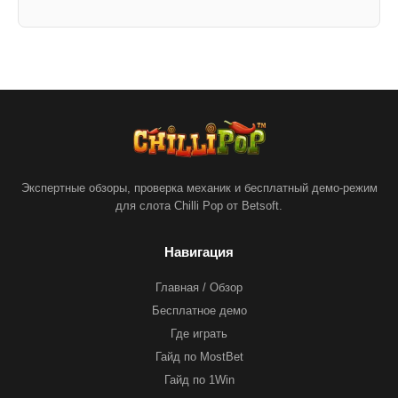
Экспертные обзоры, проверка механик и бесплатный демо-режим
для слота Chilli Pop от Betsoft.
Навигация
Главная / Обзор
Бесплатное демо
Где играть
Гайд по MostBet
Гайд по 1Win