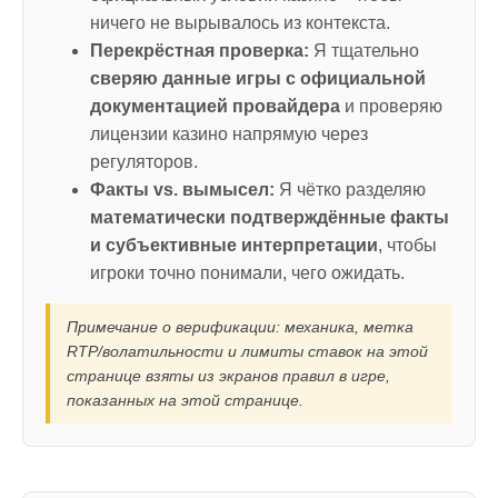
ничего не вырывалось из контекста.
Перекрёстная проверка:
Я тщательно
сверяю данные игры с официальной
документацией провайдера
и проверяю
лицензии казино напрямую через
регуляторов.
Факты vs. вымысел:
Я чётко разделяю
математически подтверждённые факты
и субъективные интерпретации
, чтобы
игроки точно понимали, чего ожидать.
Примечание о верификации: механика, метка
RTP/волатильности и лимиты ставок на этой
странице взяты из экранов правил в игре,
показанных на этой странице.