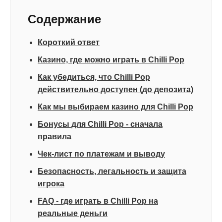
Содержание
Короткий ответ
Казино, где можно играть в Chilli Pop
Как убедиться, что Chilli Pop
действительно доступен (до депозита)
Как мы выбираем казино для Chilli Pop
Бонусы для Chilli Pop - сначала
правила
Чек-лист по платежам и выводу
Безопасность, легальность и защита
игрока
FAQ - где играть в Chilli Pop на
реальные деньги