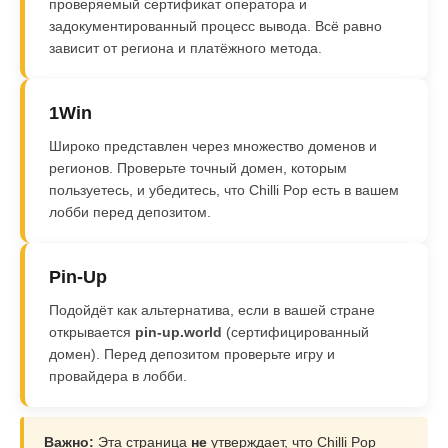
проверяемый сертификат оператора и
задокументированный процесс вывода. Всё равно
зависит от региона и платёжного метода.
1Win
Широко представлен через множество доменов и
регионов. Проверьте точный домен, которым
пользуетесь, и убедитесь, что Chilli Pop есть в вашем
лобби перед депозитом.
Pin-Up
Подойдёт как альтернатива, если в вашей стране
открывается
pin-up.world
(сертифицированный
домен). Перед депозитом проверьте игру и
провайдера в лобби.
Важно:
Эта страница
не
утверждает, что Chilli Pop