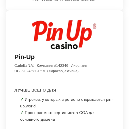
Pin-Up
Carletta N.V. · Компания #142346 · Лицензия
OGL/2024/580/0570 (Кюрасао, активна)
ЛУЧШЕ ВСЕГО ДЛЯ
Игроков, у которых в регионе открывается pin-
up.world
Проверяемого сертификата CGA для
основного домена