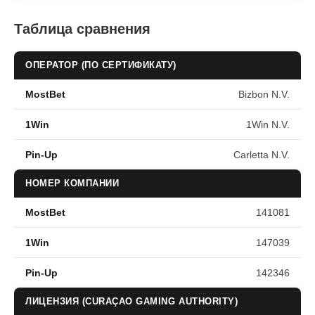
Таблица сравнения
ОПЕРАТОР (ПО СЕРТИФИКАТУ)
MostBet
Bizbon N.V.
1Win
1Win N.V.
Pin-Up
Carletta N.V.
НОМЕР КОМПАНИИ
MostBet
141081
1Win
147039
Pin-Up
142346
ЛИЦЕНЗИЯ (CURAÇAO GAMING AUTHORITY)