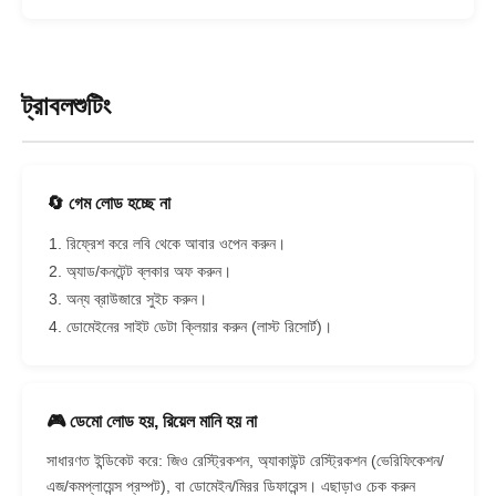
ট্রাবলশুটিং
🔄 গেম লোড হচ্ছে না
রিফ্রেশ করে লবি থেকে আবার ওপেন করুন।
অ্যাড/কনটেন্ট ব্লকার অফ করুন।
অন্য ব্রাউজারে সুইচ করুন।
ডোমেইনের সাইট ডেটা ক্লিয়ার করুন (লাস্ট রিসোর্ট)।
🎮 ডেমো লোড হয়, রিয়েল মানি হয় না
সাধারণত ইন্ডিকেট করে: জিও রেস্ট্রিকশন, অ্যাকাউন্ট রেস্ট্রিকশন (ভেরিফিকেশন/
এজ/কমপ্লায়েন্স প্রম্পট), বা ডোমেইন/মিরর ডিফারেন্স। এছাড়াও চেক করুন