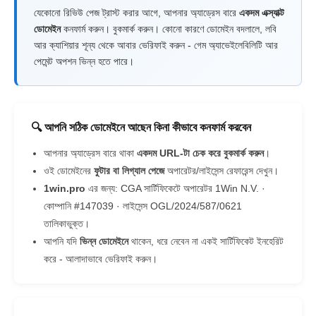
যেকোনো রিভিউ পেজ ট্রাস্ট করার আগে, আপনার অ্যাড্রেস বারে
একদম এক্স্যাক্ট
ডোমেইন
কনফার্ম করুন। বুকমার্ক করুন। কোনো কারণে ডোমেইন বদলালে, লবি
আর ক্যাশিয়ার শূন্য থেকে আবার ভেরিফাই করুন - গেম অ্যাভেইলেবিলিটি আর
পেমেন্ট অপশন ভিন্ন হতে পারে।
🔍 আপনি সঠিক ডোমেইনে আছেন কিনা কীভাবে কনফার্ম করবেন
আপনার অ্যাড্রেস বারে থাকা
একদম URL-টা চেক করে বুকমার্ক করুন
।
ওই ডোমেইনের
ফুটার বা লিগ্যাল পেজে
অপারেটর/লাইসেন্স রেফারেন্স দেখুন।
1win.pro
এর জন্য: CGA সার্টিফিকেটে অপারেটর 1Win N.V. ·
কোম্পানি #147039 · লাইসেন্স OGL/2024/587/0621
তালিকাভুক্ত।
আপনি যদি
ভিন্ন ডোমেইনে
থাকেন, ধরে নেবেন না একই সার্টিফিকেট ইনহেরিট
করে - আলাদাভাবে ভেরিফাই করুন।