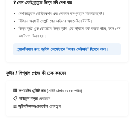
❓ কেন একই ব্র্যান্ডে ভিন্ন লবি দেখা যায়
দেশভিত্তিক রেস্ট্রিকশন এবং লোকাল কমপ্লায়েন্স রিকোয়ারমেন্ট।
রিজিয়ন অনুযায়ী পেমেন্ট প্রোভাইডার অ্যাভেইলেবিলিটি।
ভিন্ন ফ্রন্ট-এন্ড ডোমেইন ভিন্ন ব্যাক-এন্ড স্ট্যাকে রুট করতে পারে, ফলে গেম
ক্যাটালগ ভিন্ন হয়।
প্র্যাকটিক্যাল রুল: প্রতিটা ডোমেইনকে "আবার ভেরিফাই" হিসেবে ধরুন।
ফুটার / লিগ্যাল পেজে কী চেক করবেন
🏢
অপারেটর এন্টিটি নাম
(সাইট চালায় যে কোম্পানি)
📋
লাইসেন্স নম্বর
রেফারেন্স
⚖️
জুরিসডিকশন/রেগুলেটর
রেফারেন্স