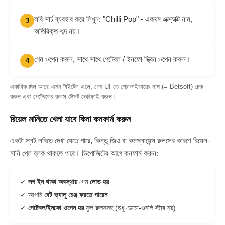
লবি সার্চ ব্যবহার করে লিখুন: "Chilli Pop" - একদম এক্স্যাক্ট নাম,
অতিরিক্ত শব্দ নয়।
গেম ওপেন করুন, সাথে সাথে পেটেবল / ইনফো স্ক্রিন ওপেন করুন।
একাধিক মিল আছে এমন টাইটেল এলে, গেম UI-তে প্রোভাইডারের নাম (= Betsoft) চেক
করুন এবং পেটেবলের রুলস টেক্সট ভেরিফাই করুন।
রিয়েল মানিতে খেলা যাবে কিনা কনফার্ম করুন
একটা স্লট লবিতে দেখা যেতে পারে, কিন্তু জিও বা কমপ্লায়েন্স রুলসের কারণে রিয়েল-
মানি প্লে ব্লক থাকতে পারে। ডিপোজিটের আগে কনফার্ম করুন:
✓
লগ ইন থাকা অবস্থায়
গেম
লোড হয়
✓ আপনি
বেট ভ্যালু চেঞ্জ করতে পারেন
✓
পেটেবল/ইনফো ওপেন হয়
ফুল রুলসসহ (শুধু ডেমো-ওনলি স্টাব নয়)