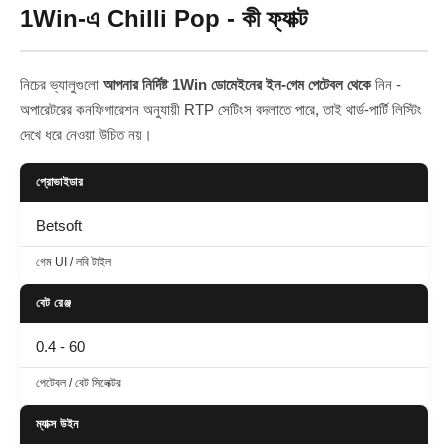
1Win-এ Chilli Pop - কী ফ্যাক্ট
নিচের ভ্যালুগুলো
আপনার নির্দিষ্ট 1Win ডোমেইনের ইন-গেম পেটেবল থেকে
নিন -
অপারেটরের কনফিগারেশন অনুযায়ী RTP সেটিংস বদলাতে পারে, তাই থার্ড-পার্টি লিস্টিং
দেখে ধরে নেওয়া উচিত নয়।
প্রোভাইডার
Betsoft
গেম UI / লবি টাইল
বেট রেঞ্জ
0.4 - 60
পেটেবল / বেট সিলেক্টর
ম্যাক্স উইন