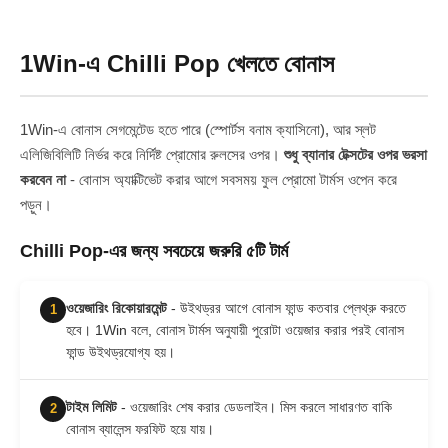
1Win-এ Chilli Pop খেলতে বোনাস
1Win-এ বোনাস সেগমেন্টেড হতে পারে (স্পোর্টস বনাম ক্যাসিনো), আর স্লট
এলিজিবিলিটি নির্ভর করে নির্দিষ্ট প্রোমোর রুলসের ওপর।
শুধু ব্যানার টেক্সটের ওপর ভরসা
করবেন না
- বোনাস অ্যাক্টিভেট করার আগে সবসময় ফুল প্রোমো টার্মস ওপেন করে
পড়ুন।
Chilli Pop-এর জন্য সবচেয়ে জরুরি ৫টি টার্ম
ওয়েজারিং রিকোয়ারমেন্ট
- উইথড্রর আগে বোনাস ফান্ড কতবার প্লেথ্রু করতে
1
হবে। 1Win বলে, বোনাস টার্মস অনুযায়ী পুরোটা ওয়েজার করার পরই বোনাস
ফান্ড উইথড্রযোগ্য হয়।
টাইম লিমিট
- ওয়েজারিং শেষ করার ডেডলাইন। মিস করলে সাধারণত বাকি
2
বোনাস ব্যালেন্স ফরফিট হয়ে যায়।