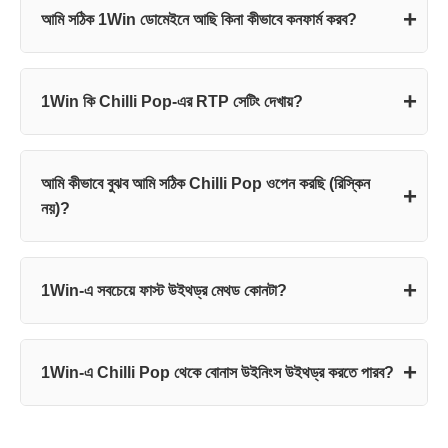
আমি সঠিক 1Win ডোমেইনে আছি কিনা কীভাবে কনফার্ম করব?
1Win কি Chilli Pop-এর RTP সেটিং দেখায়?
আমি কীভাবে বুঝব আমি সঠিক Chilli Pop ওপেন করছি (রিস্কিন
নয়)?
1Win-এ সবচেয়ে ফাস্ট উইথড্র মেথড কোনটা?
1Win-এ Chilli Pop থেকে বোনাস উইনিংস উইথড্র করতে পারব?