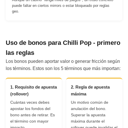
puede faltar en ciertos mirrors o estar bloqueado por reglas
geo.
Uso de bonos para Chilli Pop - primero
las reglas
Los bonos pueden aportar valor o generar fricción según
los términos. Estos son los 5 términos que más importan:
1. Requisito de apuesta
2. Regla de apuesta
(rollover)
máxima
Cuántas veces debes
Un motivo común de
apostar los fondos del
anulación del bono.
bono antes de retirar. Es
Superar la apuesta
el término con mayor
máxima durante el
impacto.
rollover puede invalidar el