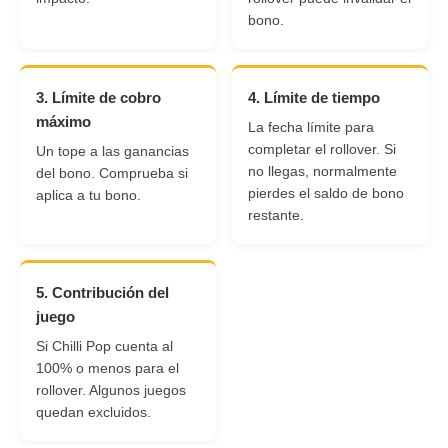
bono.
3. Límite de cobro
4. Límite de tiempo
máximo
La fecha límite para
completar el rollover. Si
Un tope a las ganancias
no llegas, normalmente
del bono. Comprueba si
pierdes el saldo de bono
aplica a tu bono.
restante.
5. Contribución del
juego
Si Chilli Pop cuenta al
100% o menos para el
rollover. Algunos juegos
quedan excluidos.