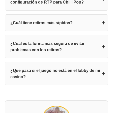
configuración de RTP para Chilli Pop?
¿Cuál tiene retiros más rápidos?
¿Cuál es la forma más segura de evitar
problemas con los retiros?
¿Qué pasa si el juego no está en el lobby de mi
casino?