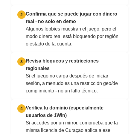
Confirma que se puede jugar con dinero
real - no solo en demo
Algunos lobbies muestran el juego, pero el
modo dinero real está bloqueado por región
o estado de la cuenta.
Revisa bloqueos y restricciones
regionales
Si el juego no carga después de iniciar
sesión, a menudo es una restricción geo/de
cumplimiento - no un fallo técnico.
Verifica tu dominio (especialmente
usuarios de 1Win)
Si accedes por un mirror, comprueba que la
misma licencia de Curaçao aplica a ese