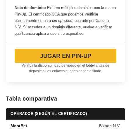
Nota de dominio:
Existen múltiples dominios con la marca
Pin-Up. El certificado CGA que podemos verificar
públicamente es para
pin-up.world
, operado por Carletta
N.V. Si accedes a un dominio diferente, vuelve a verificar
qué licencia aplica a ese sitio específico.
JUGAR EN PIN-UP
Verifica la disponibilidad del juego en el lobby antes de
depositar. Los enlaces pueden ser de afiliado.
Tabla comparativa
OPERADOR (SEGÚN EL CERTIFICADO)
MostBet
Bizbon N.V.