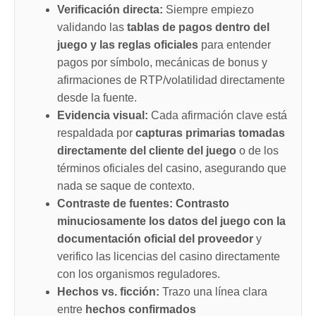
Verificación directa:
Siempre empiezo
validando las
tablas de pagos dentro del
juego y las reglas oficiales
para entender
pagos por símbolo, mecánicas de bonus y
afirmaciones de RTP/volatilidad directamente
desde la fuente.
Evidencia visual:
Cada afirmación clave está
respaldada por
capturas primarias tomadas
directamente del cliente del juego
o de los
términos oficiales del casino, asegurando que
nada se saque de contexto.
Contraste de fuentes:
Contrasto
minuciosamente los datos del juego con la
documentación oficial del proveedor
y
verifico las licencias del casino directamente
con los organismos reguladores.
Hechos vs. ficción:
Trazo una línea clara
entre
hechos confirmados