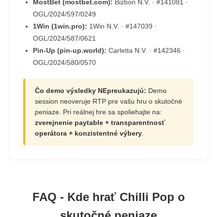
MostBet (mostbet.com):
Bizbon N.V. · #141081 ·
OGL/2024/597/0249
1Win (1win.pro):
1Win N.V. · #147039 ·
OGL/2024/587/0621
Pin-Up (pin-up.world):
Carletta N.V. · #142346 ·
OGL/2024/580/0570
Čo demo výsledky NEpreukazujú:
Demo
session neoveruje RTP pre vašu hru o skutočné
peniaze. Pri reálnej hre sa spoliehajte na:
zverejnenie paytable + transparentnosť
operátora + konzistentné výbery
.
FAQ - Kde hrať Chilli Pop o
skutočné peniaze