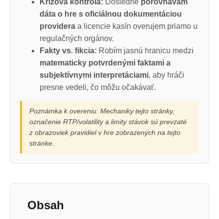
Krížová kontrola:
Dôsledne
porovnávam
dáta o hre s oficiálnou dokumentáciou
providera
a licencie kasín overujem priamo u
regulačných orgánov.
Fakty vs. fikcia:
Robím jasnú hranicu medzi
matematicky potvrdenými faktami a
subjektívnymi interpretáciami
, aby hráči
presne vedeli, čo môžu očakávať.
Poznámka k overeniu: Mechaniky tejto stránky,
označenie RTP/volatility a limity stávok sú prevzaté
z obrazoviek pravidiel v hre zobrazených na tejto
stránke.
Obsah