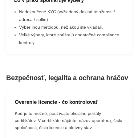
Čo v praxi spomaľuje výbery
Nedokončené KYC (vyžiadaný doklad totožnosti /
adresa / selfie).
Výber inou metódou, než akou ste vkladali.
Veľké výbery, ktoré spúšťajú dodatočné compliance
kontroly.
Bezpečnosť, legalita a ochrana hráčov
Overenie licencie - čo kontrolovať
Keď je to možné, používajte oficiálne portály
certifikátov. V certifikáte nájdete: názov operátora, číslo
spoločnosti, číslo licencie a aktívny stav.