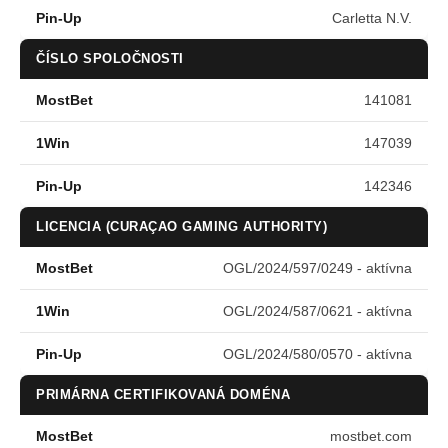
Pin-Up
Carletta N.V.
ČÍSLO SPOLOČNOSTI
MostBet
141081
1Win
147039
Pin-Up
142346
LICENCIA (CURAÇAO GAMING AUTHORITY)
MostBet
OGL/2024/597/0249 - aktívna
1Win
OGL/2024/587/0621 - aktívna
Pin-Up
OGL/2024/580/0570 - aktívna
PRIMÁRNA CERTIFIKOVANÁ DOMÉNA
MostBet
mostbet.com