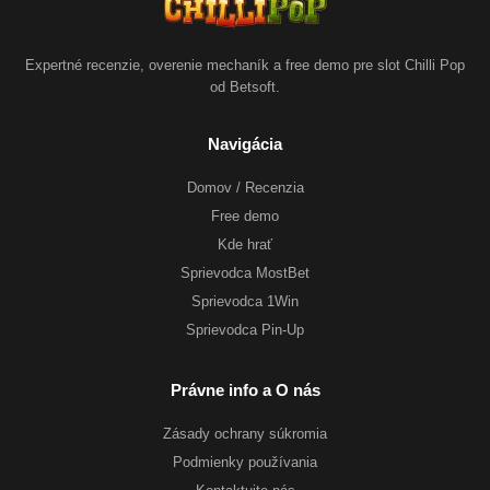
Expertné recenzie, overenie mechaník a free demo pre slot Chilli Pop
od Betsoft.
Navigácia
Domov / Recenzia
Free demo
Kde hrať
Sprievodca MostBet
Sprievodca 1Win
Sprievodca Pin-Up
Právne info a O nás
Zásady ochrany súkromia
Podmienky používania