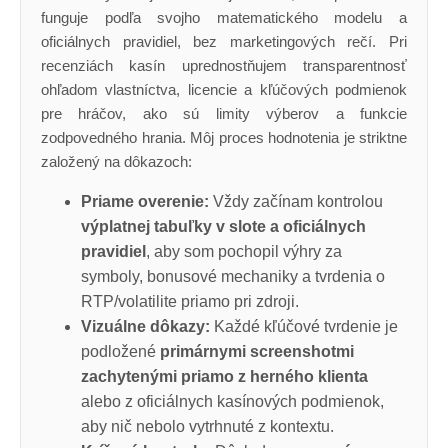
funguje podľa svojho matematického modelu a
oficiálnych pravidiel, bez marketingových rečí. Pri
recenziách kasín uprednostňujem transparentnosť
ohľadom vlastníctva, licencie a kľúčových podmienok
pre hráčov, ako sú limity výberov a funkcie
zodpovedného hrania. Môj proces hodnotenia je striktne
založený na dôkazoch:
Priame overenie:
Vždy začínam kontrolou
výplatnej tabuľky v slote a oficiálnych
pravidiel
, aby som pochopil výhry za
symboly, bonusové mechaniky a tvrdenia o
RTP/volatilite priamo pri zdroji.
Vizuálne dôkazy:
Každé kľúčové tvrdenie je
podložené
primárnymi screenshotmi
zachytenými priamo z herného klienta
alebo z oficiálnych kasínových podmienok,
aby nič nebolo vytrhnuté z kontextu.