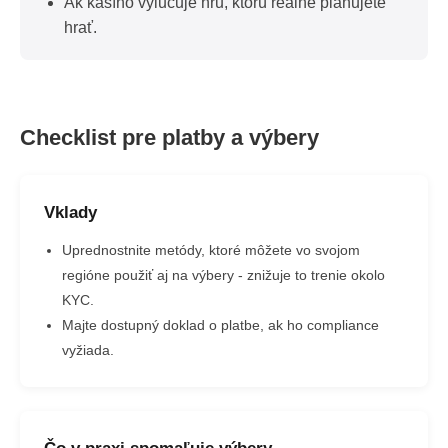
Ak kasíno vylučuje hru, ktorú reálne plánujete
hrať.
Checklist pre platby a výbery
Vklady
Uprednostnite metódy, ktoré môžete vo svojom
regióne použiť aj na výbery - znižuje to trenie okolo
KYC.
Majte dostupný doklad o platbe, ak ho compliance
vyžiada.