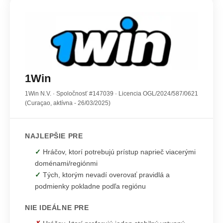
1Win
1Win N.V. · Spoločnosť #147039 · Licencia OGL/2024/587/0621
(Curaçao, aktívna - 26/03/2025)
NAJLEPŠIE PRE
Hráčov, ktorí potrebujú prístup naprieč viacerými
doménami/regiónmi
Tých, ktorým nevadí overovať pravidlá a
podmienky pokladne podľa regiónu
NIE IDEÁLNE PRE