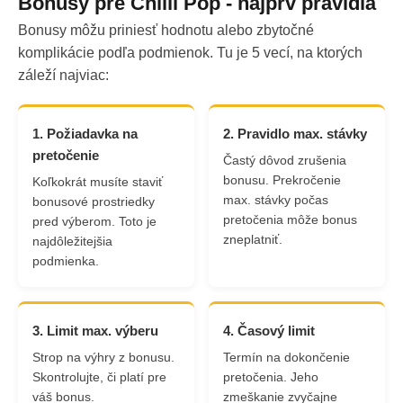
Bonusy pre Chilli Pop - najprv pravidlá
Bonusy môžu priniesť hodnotu alebo zbytočné
komplikácie podľa podmienok. Tu je 5 vecí, na ktorých
záleží najviac:
1. Požiadavka na
2. Pravidlo max. stávky
pretočenie
Častý dôvod zrušenia
bonusu. Prekročenie
Koľkokrát musíte staviť
max. stávky počas
bonusové prostriedky
pretočenia môže bonus
pred výberom. Toto je
zneplatniť.
najdôležitejšia
podmienka.
3. Limit max. výberu
4. Časový limit
Strop na výhry z bonusu.
Termín na dokončenie
Skontrolujte, či platí pre
pretočenia. Jeho
váš bonus.
zmeškanie zvyčajne