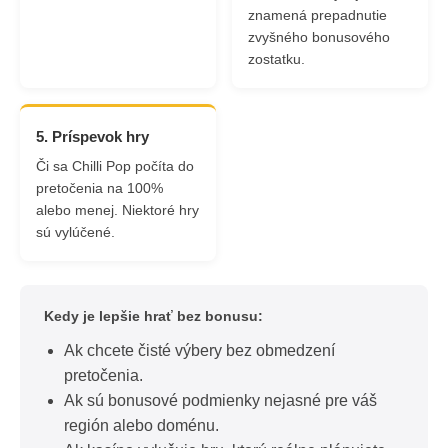
znamená prepadnutie
zvyšného bonusového
zostatku.
5. Príspevok hry
Či sa Chilli Pop počíta do
pretočenia na 100%
alebo menej. Niektoré hry
sú vylúčené.
Kedy je lepšie hrať bez bonusu:
Ak chcete čisté výbery bez obmedzení
pretočenia.
Ak sú bonusové podmienky nejasné pre váš
región alebo doménu.