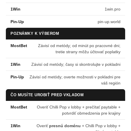
1Win
1win.pro
Pin-Up
pin-up.world
POZNÁMKY K VÝBEROM
MostBet
Závisí od metódy; od minút po pracovné dni;
tretie strany môžu účtovať poplatky
1Win
Závisí od metódy; časy si skontrolujte v pokladni
Pin-Up
Závisí od metódy; overte možnosti v pokladni pre
váš región
ČO MUSÍTE UROBIŤ PRED VKLADOM
MostBet
Overiť Chilli Pop v lobby + prečítať paytable +
potvrdiť obmedzenia pre krajiny
1Win
Overiť
presnú doménu
+ Chilli Pop v lobby +