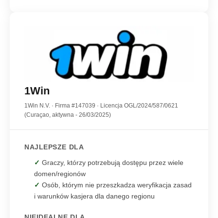
1Win
1Win N.V. · Firma #147039 · Licencja OGL/2024/587/0621
(Curaçao, aktywna - 26/03/2025)
NAJLEPSZE DLA
Graczy, którzy potrzebują dostępu przez wiele
domen/regionów
Osób, którym nie przeszkadza weryfikacja zasad
i warunków kasjera dla danego regionu
NIEIDEALNE DLA