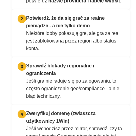
potwierdź
nazwę providera i tabelę wypłat
.
Potwierdź, że da się grać za realne
pieniądze - a nie tylko demo
Niektóre lobby pokazują grę, ale gra za real
jest zablokowana przez region albo status
konta.
Sprawdź blokady regionalne i
ograniczenia
Jeśli gra nie ładuje się po zalogowaniu, to
często ograniczenie geo/compliance - a nie
błąd techniczny.
Zweryfikuj domenę (zwłaszcza
użytkownicy 1Win)
Jeśli wchodzisz przez mirror, sprawdź, czy ta