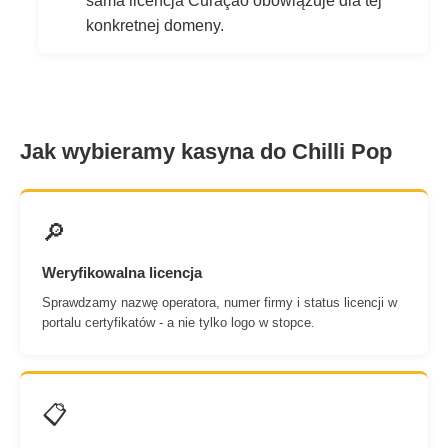
sama licencja Curaçao obowiązuje dla tej
konkretnej domeny.
Jak wybieramy kasyna do Chilli Pop
🔎
Weryfikowalna licencja
Sprawdzamy nazwę operatora, numer firmy i status licencji w
portalu certyfikatów - a nie tylko logo w stopce.
📋