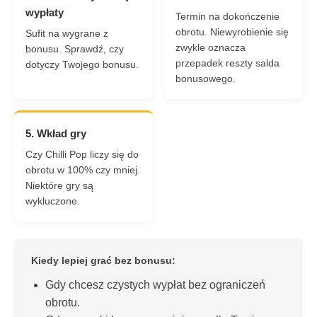
wypłaty
Termin na dokończenie
obrotu. Niewyrobienie się
Sufit na wygrane z
zwykle oznacza
bonusu. Sprawdź, czy
przepadek reszty salda
dotyczy Twojego bonusu.
bonusowego.
5. Wkład gry
Czy Chilli Pop liczy się do
obrotu w 100% czy mniej.
Niektóre gry są
wykluczone.
Kiedy lepiej grać bez bonusu:
Gdy chcesz czystych wypłat bez ograniczeń
obrotu.