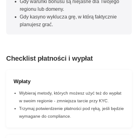
Gdy warunki bonusu są niejasne dla Twojego
regionu lub domeny.
Gdy kasyno wyklucza grę, w którą faktycznie
planujesz grać.
Checklist płatności i wypłat
Wpłaty
Wybieraj metody, których możesz użyć też do wypłat
w swoim regionie - zmniejsza tarcie przy KYC.
Trzymaj potwierdzenie płatności pod ręką, jeśli będzie
wymagane do compliance.