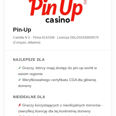
Pin-Up
Carletta N.V. · Firma #142346 · Licencja OGL/2024/580/0570
(Curaçao, aktywna)
NAJLEPSZE DLA
Graczy, którzy mają dostęp do pin-up.world w
swoim regionie
Weryfikowalnego certyfikatu CGA dla głównej
domeny
NIEIDEALNE DLA
Graczy korzystających z nieoficjalnych mirrorów -
zweryfikuj licencję dla tej konkretnej domeny