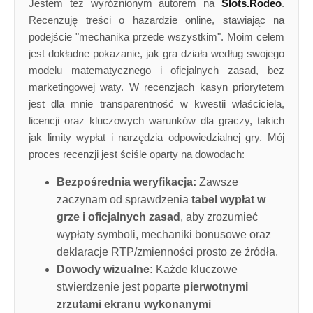
Jestem też wyróżnionym autorem na
Slots.Rodeo
.
Recenzuję treści o hazardzie online, stawiając na
podejście "mechanika przede wszystkim". Moim celem
jest dokładne pokazanie, jak gra działa według swojego
modelu matematycznego i oficjalnych zasad, bez
marketingowej waty. W recenzjach kasyn priorytetem
jest dla mnie transparentność w kwestii właściciela,
licencji oraz kluczowych warunków dla graczy, takich
jak limity wypłat i narzędzia odpowiedzialnej gry. Mój
proces recenzji jest ściśle oparty na dowodach:
Bezpośrednia weryfikacja:
Zawsze
zaczynam od sprawdzenia
tabel wypłat w
grze i oficjalnych zasad
, aby zrozumieć
wypłaty symboli, mechaniki bonusowe oraz
deklaracje RTP/zmienności prosto ze źródła.
Dowody wizualne:
Każde kluczowe
stwierdzenie jest poparte
pierwotnymi
zrzutami ekranu wykonanymi