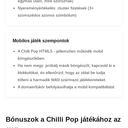
egymás utáni, mire szoroznak)
Nyereményértékelés: cluster fizetések (3+
szomszédos azonos szimbólum)
Mobilos játék szempontok
A Chilli Pop HTML5 - jellemzően működik mobil
böngészőkben.
Ha nem megy: próbálj másik böngészőt, kapcsold ki a
blokkolókat, és ellenőrizd, hogy az oldal be tudja
tölteni a harmadik féltől származó játékkereteket.
A domain/tükör befolyásolhatja a mobil kompatibilitást.
Bónuszok a Chilli Pop játékához az