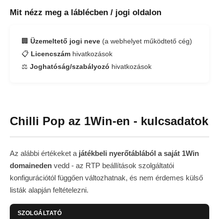
Mit nézz meg a láblécben / jogi oldalon
🏢
Üzemeltető jogi neve
(a webhelyet működtető cég)
📋
Licencszám
hivatkozások
⚖️
Joghatóság/szabályozó
hivatkozások
Chilli Pop az 1Win-en - kulcsadatok
Az alábbi értékeket a
játékbeli nyerőtáblából a saját 1Win
domaineden
vedd - az RTP beállítások szolgáltatói
konfigurációtól függően változhatnak, és nem érdemes külső
listák alapján feltételezni.
SZOLGÁLTATÓ