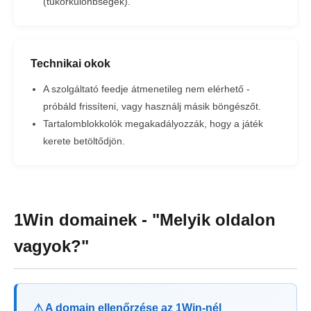
(tükörkülönbségek).
Technikai okok
A szolgáltató feedje átmenetileg nem elérhető -
próbáld frissíteni, vagy használj másik böngészőt.
Tartalomblokkolók megakadályozzák, hogy a játék
kerete betöltődjön.
1Win domainek - "Melyik oldalon
vagyok?"
⚠ A domain ellenőrzése az 1Win-nél