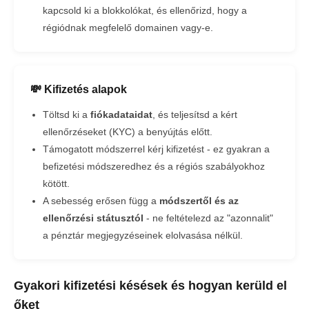
kapcsold ki a blokkolókat, és ellenőrizd, hogy a
régiódnak megfelelő domainen vagy-e.
💸 Kifizetés alapok
Töltsd ki a
fiókadataidat
, és teljesítsd a kért
ellenőrzéseket (KYC) a benyújtás előtt.
Támogatott módszerrel kérj kifizetést - ez gyakran a
befizetési módszeredhez és a régiós szabályokhoz
kötött.
A sebesség erősen függ a
módszertől és az
ellenőrzési státusztól
- ne feltételezd az "azonnalit"
a pénztár megjegyzéseinek elolvasása nélkül.
Gyakori kifizetési késések és hogyan kerüld el
őket