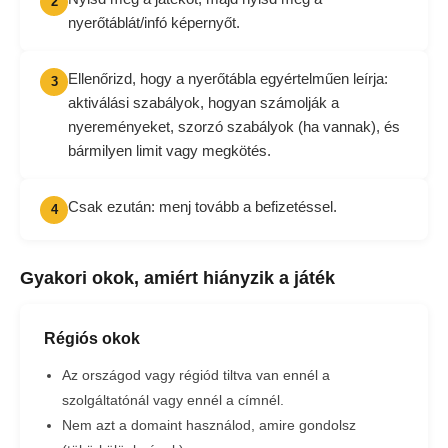
nyerőtáblát/infó képernyőt.
Ellenőrizd, hogy a nyerőtábla egyértelműen leírja:
aktiválási szabályok, hogyan számolják a
nyereményeket, szorzó szabályok (ha vannak), és
bármilyen limit vagy megkötés.
Csak ezután: menj tovább a befizetéssel.
Gyakori okok, amiért hiányzik a játék
Régiós okok
Az országod vagy régiód tiltva van ennél a
szolgáltatónál vagy ennél a címnél.
Nem azt a domaint használod, amire gondolsz