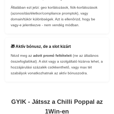
Általában ezt jelzi: geo korlátozások, fiók-korlátozások
(azonosítás/életkor/compliance promptok), vagy
domain/tükör különbségek. Azt is ellenőrizd, hogy be
vagy-e jelentkezve - nem vendég módban.
🎁 Aktív bónusz, de a slot kizárt
Nézd meg az
adott promó feltételeit
(ne az általános
összefoglalókat). A slot vagy a szolgáltató kizárva lehet, a
hozzájárulási százalék csökkenthető, vagy max tét
szabályok vonatkozhatnak az aktív bónuszodra.
GYIK - Játssz a Chilli Poppal az
1Win-en