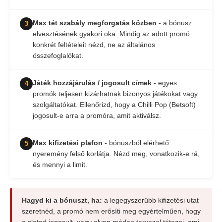
Max tét szabály megforgatás közben
- a bónusz
3
elvesztésének gyakori oka. Mindig az adott promó
konkrét feltételeit nézd, ne az általános
összefoglalókat.
Játék hozzájárulás / jogosult címek
- egyes
4
promók teljesen kizárhatnak bizonyos játékokat vagy
szolgáltatókat. Ellenőrizd, hogy a Chilli Pop (Betsoft)
jogosult-e arra a promóra, amit aktiválsz.
Max kifizetési plafon
- bónuszból elérhető
5
nyeremény felső korlátja. Nézd meg, vonatkozik-e rá,
és mennyi a limit.
Hagyd ki a bónuszt, ha:
a legegyszerűbb kifizetési utat
szeretnéd, a promó nem erősíti meg egyértelműen, hogy
a slotod jogosult, vagy olyan módon tervezel tétezni, ami