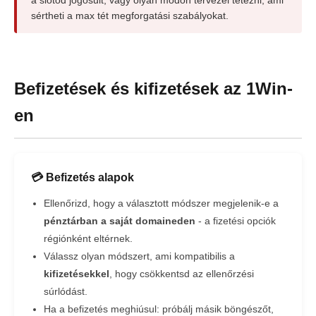
sértheti a max tét megforgatási szabályokat.
Befizetések és kifizetések az 1Win-
en
💳 Befizetés alapok
Ellenőrizd, hogy a választott módszer megjelenik-e a
pénztárban a saját domaineden
- a fizetési opciók
régiónként eltérnek.
Válassz olyan módszert, ami kompatibilis a
kifizetésekkel
, hogy csökkentsd az ellenőrzési
súrlódást.
Ha a befizetés meghiúsul: próbálj másik böngészőt,