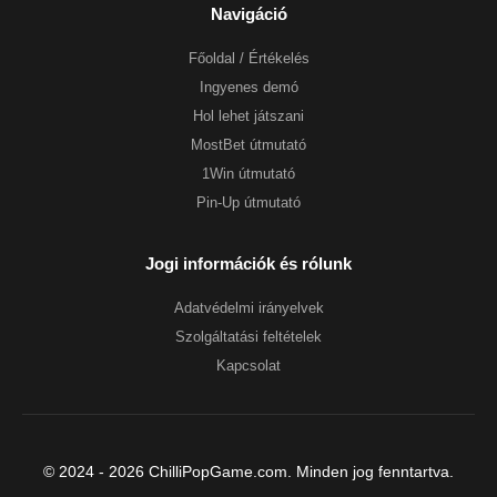
Navigáció
Főoldal / Értékelés
Ingyenes demó
Hol lehet játszani
MostBet útmutató
1Win útmutató
Pin-Up útmutató
Jogi információk és rólunk
Adatvédelmi irányelvek
Szolgáltatási feltételek
Kapcsolat
© 2024 - 2026 ChilliPopGame.com. Minden jog fenntartva.