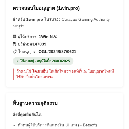
ตรวจสอบใบอนุญาต (1win.pro)
สำหรับ
1win.pro
ใบรับรอง Curaçao Gaming Authority
ระบุว่า:
🏢 ผู้ให้บริการ:
1Win N.V.
🔢 บริษัท:
#147039
📋 ใบอนุญาต:
OGL/2024/587/0621
✓ ใช้งานอยู่ - อนุมัติเมื่อ 26/03/2025
ถ้าคุณใช้
โดเมนอื่น
ให้เช็กใหม่ว่าเอนทิตี้และใบอนุญาตไหนที่
ใช้กับเว็บนั้นโดยเฉพาะ
พื้นฐานความยุติธรรม
สิ่งที่คุณยืนยันได้:
ตัวตนผู้ให้บริการที่แสดงใน UI เกม (= Betsoft)