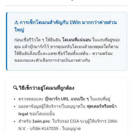
⚠ การเช็กโดเมนสำคัญกับ 1Win มากกว่าค่ายส่วน
ใหญ่
ก่อนเชื่อรีวิวใด ๆ ให้ยืนยัน
โดเมนที่แน่นอน
ในแถบที่อยู่ของ
คุณ แล้วบุ๊กมาร์กไว้ หากคุณสลับโดเมนด้วยเหตุผลใดก็ตาม
ให้ยืนยันล็อบบี้และแคชเชียร์ใหม่ตั้งแต่ต้น - ความพร้อม
ของเกมและตัวเลือกการจ่ายเงินอาจต่างกัน
🔍 วิธีเช็กว่าอยู่โดเมนที่ถูกต้อง
ตรวจสอบและ
บุ๊กมาร์ก URL แบบเป๊ะ ๆ
ในแถบที่อยู่
มองหาข้อมูลผู้ให้บริการ/ใบอนุญาตใน
ฟุตเตอร์หรือหน้า
legal
ของโดเมนนั้น
สำหรับ
1win.pro
: ใบรับรอง CGA ระบุผู้ให้บริการ 1Win
N.V. · บริษัท #147039 · ใบอนุญาต