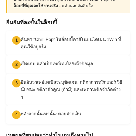
ล็อบบี้ที่คุณจะใช้งานจริง
- แล้วค่อยตัดสินใจ
ยืนยันทีละขั้นในล็อบบี้
ค้นหา "Chilli Pop" ในล็อบบี้คาสิโนบนโดเมน 1Win ที่
คุณใช้อยู่จริง
เปิดเกม แล้วเปิดเพย์เทเบิล/หน้าข้อมูล
ยืนยันว่าเพย์เทเบิลระบุชัดเจน: กติกาการทริกเกอร์ วิธี
นับชนะ กติกาตัวคูณ (ถ้ามี) และเพดาน/ข้อจำกัดต่าง
ๆ
หลังจากนั้นเท่านั้น: ค่อยฝากเงิน
เหตุผลที่พบบ่อยว่าทำไมเกมถึงหายไป