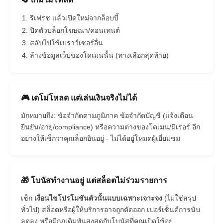
รีเฟรช แล้วเปิดใหม่จากล็อบบี้
ปิดตัวบล็อกโฆษณา/คอนเทนต์
สลับไปใช้เบราว์เซอร์อื่น
ล้างข้อมูลเว็บของโดเมนนั้น (ทางเลือกสุดท้าย)
🎮 เดโม่โหลด แต่เล่นเงินจริงไม่ได้
มักหมายถึง: ข้อจำกัดตามภูมิภาค ข้อจำกัดบัญชี (แจ้งเตือน
ยืนยัน/อายุ/compliance) หรือความต่างของโดเมน/มิเรอร์ อีก
อย่างให้เช็กว่าคุณล็อกอินอยู่ - ไม่ได้อยู่โหมดผู้เยี่ยมชม
🎁 โบนัสทำงานอยู่ แต่สล็อตไม่ร่วมรายการ
เช็ก
เงื่อนไขโปรโมชันตัวนั้นแบบเฉพาะเจาะจง
(ไม่ใช่สรุป
ทั่วไป) สล็อตหรือผู้ให้บริการอาจถูกตัดออก เปอร์เซ็นต์การนับ
ลดลง หรือมีกฎเดิมพันสูงสุดกับโบนัสที่คุณเปิดใช้อยู่