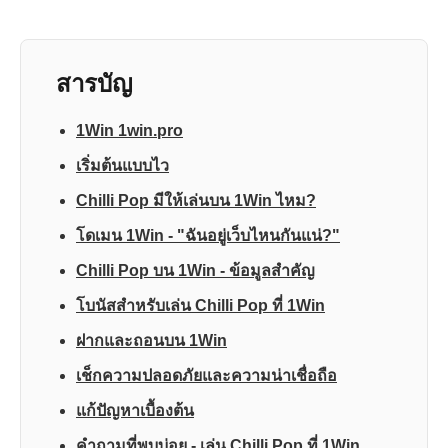
สารบัญ
1Win 1win.pro
เริ่มต้นแบบไว
Chilli Pop มีให้เล่นบน 1Win ไหม?
โดเมน 1Win - "ฉันอยู่เว็บไหนกันแน่?"
Chilli Pop บน 1Win - ข้อมูลสำคัญ
โบนัสสำหรับเล่น Chilli Pop ที่ 1Win
ฝากและถอนบน 1Win
เช็กความปลอดภัยและความน่าเชื่อถือ
แก้ปัญหาเบื้องต้น
คำถามที่พบบ่อย - เล่น Chilli Pop ที่ 1Win