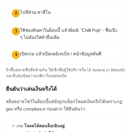
ไปที่ส่วน คาสิโน
ใช้ช่องค้นหาในล็อบบี้ แล้วพิมพ์: "Chilli Pop" - ชื่อเป๊ะ
ๆ ไม่ต้องใส่คำอื่นเพิ่ม
เปิดเกม แล้วเปิดเพย์เทเบิล / หน้าข้อมูลทันที
ถ้าขึ้นหลายชื่อที่คล้ายกัน ให้เช็กชื่อผู้ให้บริการใน UI ของเกม (= Betsoft)
และยืนยันข้อความกติกาในเพย์เทเบิล
ยืนยันว่าเล่นเงินจริงได้
สล็อตอาจโชว์ในล็อบบี้แต่ยังถูกบล็อกโหมดเงินจริงได้เพราะกฎ
geo หรือ compliance ก่อนฝาก ให้ยืนยันว่า:
✓ เกม
โหลดได้ตอนล็อกอินอยู่