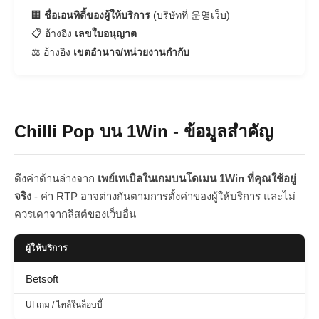
🏢
ชื่อเอนทิตี้ของผู้ให้บริการ
(บริษัทที่ 운영เว็บ)
📋 อ้างอิง
เลขใบอนุญาต
⚖️ อ้างอิง
เขตอำนาจ/หน่วยงานกำกับ
Chilli Pop บน 1Win - ข้อมูลสำคัญ
ดึงค่าด้านล่างจาก
เพย์เทเบิลในเกมบนโดเมน 1Win ที่คุณใช้อยู่
จริง
- ค่า RTP อาจต่างกันตามการตั้งค่าของผู้ให้บริการ และไม่
ควรเดาจากลิสต์ของเว็บอื่น
ผู้ให้บริการ
Betsoft
UI เกม / ไทล์ในล็อบบี้