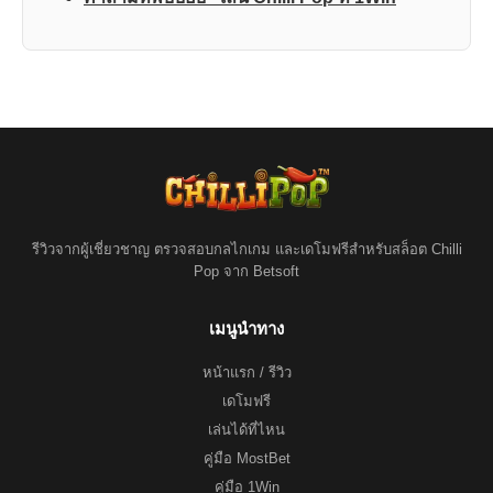
รีวิวจากผู้เชี่ยวชาญ ตรวจสอบกลไกเกม และเดโมฟรีสำหรับสล็อต Chilli
Pop จาก Betsoft
เมนูนำทาง
หน้าแรก / รีวิว
เดโมฟรี
เล่นได้ที่ไหน
คู่มือ MostBet
คู่มือ 1Win