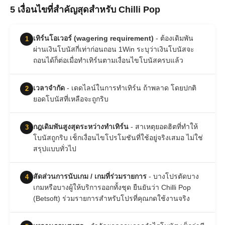
5 เงื่อนไขที่สำคัญสุดสำหรับ Chilli Pop
เทิร์นโอเวอร์ (wagering requirement)
- ต้องเดิมพัน
1
ผ่านเงินโบนัสกี่เท่าก่อนถอน 1Win ระบุว่าเงินโบนัสจะ
ถอนได้ก็ต่อเมื่อทำเทิร์นตามเงื่อนไขโบนัสครบแล้ว
เวลาจำกัด
- เดดไลน์ในการทำเทิร์น ถ้าพลาด โดยปกติ
2
ยอดโบนัสที่เหลือจะถูกริบ
กฎเดิมพันสูงสุดระหว่างทำเทิร์น
- สาเหตุยอดฮิตที่ทำให้
3
โบนัสถูกริบ เช็กเงื่อนไขโปรโมชันที่ใช้อยู่จริงเสมอ ไม่ใช่
สรุปแบบทั่วไป
สัดส่วนการนับเกม / เกมที่ร่วมรายการ
- บางโปรตัดบาง
4
เกมหรือบางผู้ให้บริการออกทั้งชุด ยืนยันว่า Chilli Pop
(Betsoft) ร่วมรายการสำหรับโปรที่คุณกดใช้งานจริง