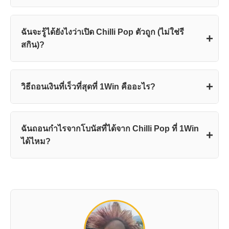
ฉันจะรู้ได้ยังไงว่าเปิด Chilli Pop ตัวถูก (ไม่ใช่รี
สกิน)?
วิธีถอนเงินที่เร็วที่สุดที่ 1Win คืออะไร?
ฉันถอนกำไรจากโบนัสที่ได้จาก Chilli Pop ที่ 1Win
ได้ไหม?