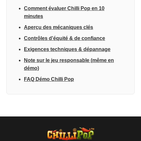
Comment évaluer Chilli Pop en 10
minutes
Aperçu des mécaniques clés
Contrôles d'équité & de confiance
Exigences techniques & dépannage
Note sur le jeu responsable (même en
démo)
FAQ Démo Chilli Pop