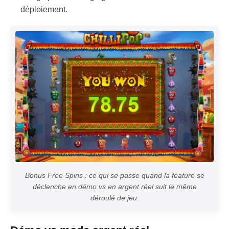
déploiement.
Bonus Free Spins : ce qui se passe quand la feature se
déclenche en démo vs en argent réel suit le même
déroulé de jeu.