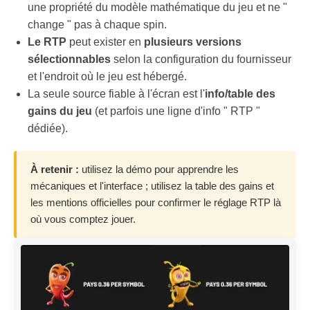
une propriété du modèle mathématique du jeu et ne "
change " pas à chaque spin.
Le RTP
peut exister en
plusieurs versions
sélectionnables
selon la configuration du fournisseur
et l'endroit où le jeu est hébergé.
La seule source fiable à l'écran est l'
info/table des
gains du jeu
(et parfois une ligne d'info " RTP "
dédiée).
À retenir :
utilisez la démo pour apprendre les
mécaniques et l'interface ; utilisez la table des gains et
les mentions officielles pour confirmer le réglage RTP là
où vous comptez jouer.