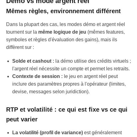
Démo vs mode argent réel
Mêmes règles, environnement différent
Dans la plupart des cas, les modes démo et argent réel
tournent sur la
même logique de jeu
(mêmes features,
symboles et règles d'évaluation des gains), mais ils
diffèrent sur :
Solde et cashout :
la démo utilise des crédits virtuels ;
l'argent réel nécessite un compte et permet les retraits.
Contexte de session :
le jeu en argent réel peut
inclure des paramètres propres à l'opérateur (limites,
devise, messages selon juridiction).
RTP et volatilité : ce qui est fixe vs ce qui
peut varier
La volatilité (profil de variance)
est généralement