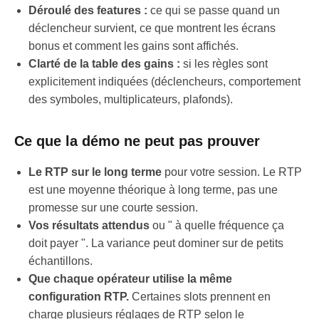
Déroulé des features :
ce qui se passe quand un
déclencheur survient, ce que montrent les écrans
bonus et comment les gains sont affichés.
Clarté de la table des gains :
si les règles sont
explicitement indiquées (déclencheurs, comportement
des symboles, multiplicateurs, plafonds).
Ce que la démo ne peut pas prouver
Le RTP sur le long terme
pour votre session. Le RTP
est une moyenne théorique à long terme, pas une
promesse sur une courte session.
Vos résultats attendus
ou " à quelle fréquence ça
doit payer ". La variance peut dominer sur de petits
échantillons.
Que chaque opérateur utilise la même
configuration RTP.
Certaines slots prennent en
charge plusieurs réglages de RTP selon le