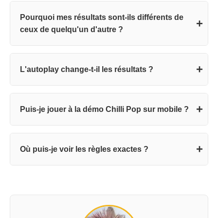
Pourquoi mes résultats sont-ils différents de
ceux de quelqu'un d'autre ?
L'autoplay change-t-il les résultats ?
Puis-je jouer à la démo Chilli Pop sur mobile ?
Où puis-je voir les règles exactes ?