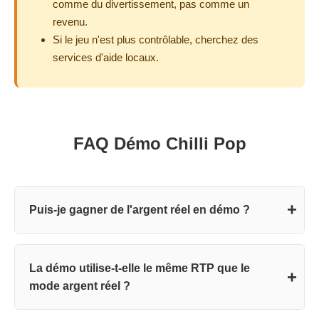
comme du divertissement, pas comme un
revenu.
Si le jeu n'est plus contrôlable, cherchez des
services d'aide locaux.
FAQ Démo Chilli Pop
Puis-je gagner de l'argent réel en démo ?
La démo utilise-t-elle le même RTP que le
mode argent réel ?